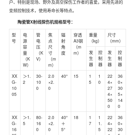
户、特别是现场、野外及高空探伤工作者的喜爱。采用先进的
变频控制技术，使用寿命长等特点。
陶瓷管X射线探伤机规格型号：
型
电
管
焦
辐
穿透
重量
尺寸
号
源
电
点
射
A3钢
（kg）
（mm）
容
压
尺
角
（m
发
控
发
控
量
（K
寸
度
m）
生
制
生
制
（K
V）
（m
器
器
器
器
W）
m）
XX
＞1.
30-
2.0
40°
15
1
1
22
36
G-
2
10
×2.
5
0
4×
0×
10
0
0
27
30
05
4×
5×
50
14
0
0
XX
＞1.
80-
2.0
40°
18
1
1
22
36
G-
5
16
×2.
＋
7
1.
4×
0×
16
0
0
5°
5
22
30