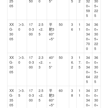
25
50
0
5°
5
2
32
30
05
0×
5×
59
22
5
5
XX
＞3.
17
2.5
平
50
3
1
34
36
G-
0
0-3
×2.
靶3
6
1
0×
0×
30
00
5
60°
34
30
05
×5°
0×
5×
70
22
0
5
XX
＞3.
17
2.3
40°
50
3
1
34
36
G-
0
0-3
×2.
+
6.
7.
0×
0×
30
00
3
5°
2
5
34
30
05
0×
5×
64
22
5
5
XX
＞3.
17
2.5
平
60
3
1
34
37
G-
5
0-3
×2.
靶3
8
1
0×
0×
35
00
5
60°
34
30
05
×5°
0×
0×