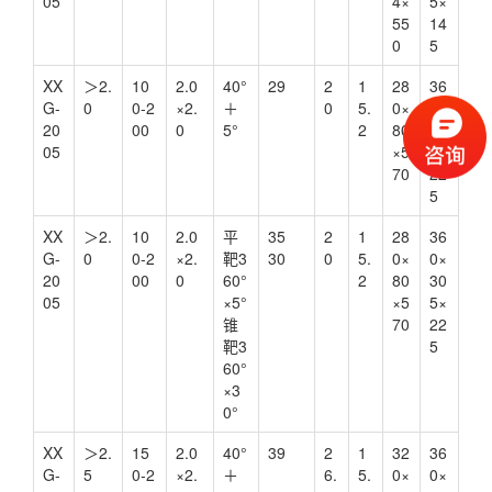
05
4×
5×
55
14
0
5
XX
＞2.
10
2.0
40°
29
2
1
28
36
G-
0
0-2
×2.
＋
0
5.
0×
0×
20
00
0
5°
2
80
30
05
×5
5×
70
22
5
XX
＞2.
10
2.0
平
35
2
1
28
36
G-
0
0-2
×2.
靶3
30
0
5.
0×
0×
20
00
0
60°
2
80
30
05
×5°
×5
5×
锥
70
22
靶3
5
60°
×3
0°
XX
＞2.
15
2.0
40°
39
2
1
32
36
G-
5
0-2
×2.
＋
6.
5.
0×
0×