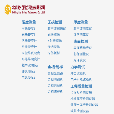
硬度测量
无损检测
厚度测量
里氏硬度计
超声波探伤仪
超声波测厚仪
布氏硬度计
磁粉探伤
涂层测厚仪
洛氏硬度计
X射线探伤
表面检测
维氏硬度计
渗透探伤
表面粗糙度仪
显微维氏硬度
探伤耗材
影像测量仪
布洛维硬度计
光泽度仪
超声波硬度计
金相/制样
力学测试
邵氏硬度计
金相显微镜
冲击试验机
韦氏硬度计
金相切割机
电子万能试验机
金相磨抛机
工程质量检测
金相镶嵌机
拉拔类检测仪器
楼板厚度检测仪器
混凝土强度检测仪器
缺陷检测仪器