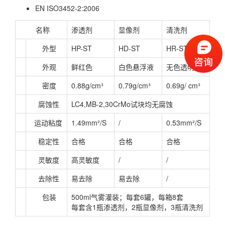
EN ISO3452-2:2006
名称
渗透剂
显像剂
清洗剂
外型
HP-ST
HD-ST
HR-ST
外观
鲜红色
白色悬浮液
无色透明
密度
0.88g/cm³
0.79g/cm³
0.69g/ cm³
腐蚀性
LC4,MB-2,30CrMo试块均无腐蚀
运动粘度
1.49mm²/S
/
0.53mm²/S
稳定性
合格
合格
合格
灵敏度
高灵敏度
/
/
去除性
易去除
易去除
/
包装
500ml气雾灌装；每套6罐，每箱8套
每套含1瓶渗透剂，2瓶显像剂，3瓶清洗剂