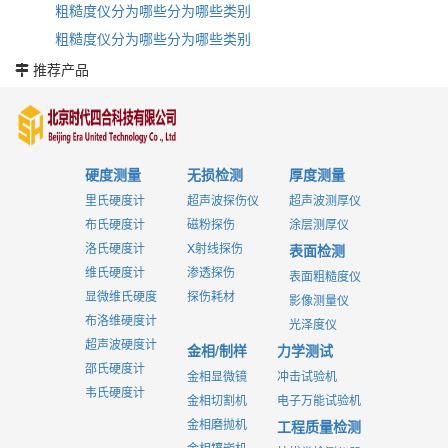
粗糙度仪分为哪些分为哪些类别
粗糙度仪分为哪些分为哪些类别
推荐产品
硬度测量
无损检测
厚度测量
里氏硬度计
超声波探伤仪
超声波测厚仪
布氏硬度计
磁粉探伤
涂层测厚仪
洛氏硬度计
X射线探伤
表面检测
维氏硬度计
渗透探伤
表面粗糙度仪
显微维氏硬度
探伤耗材
影像测量仪
布洛维硬度计
光泽度仪
超声波硬度计
金相/制样
力学测试
邵氏硬度计
金相显微镜
冲击试验机
韦氏硬度计
金相切割机
电子万能试验机
金相磨抛机
工程质量检测
金相镶嵌机