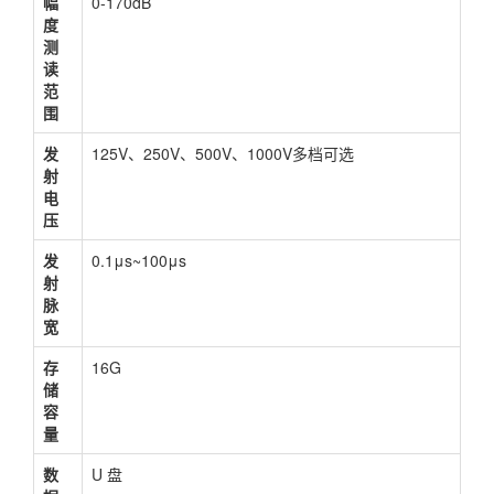
幅
0-170dB
度
测
读
范
围
发
125V、250V、500V、1000V多档可选
射
电
压
发
0.1μs~100μs
射
脉
宽
存
16G
储
容
量
数
U 盘