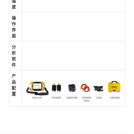
温
度
操
作
界
面
分
析
软
件
产
品
配
置