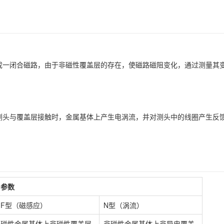
成一闭合磁路，由于非磁性覆盖层的存在，使磁路磁阻变化，通过测量其
测头与覆盖层接触时，金属基体上产生电涡流，并对测头中的线圈产生反
参数
F型（磁感应）
N型（涡流）
磁性金属基体上非磁性覆盖层
非磁性金属基体上非导电覆盖