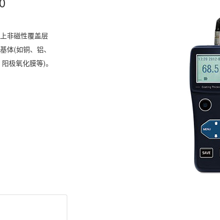
0
)上非磁性覆盖层
基体(如铜、铝、
、阳极氧化膜等)。