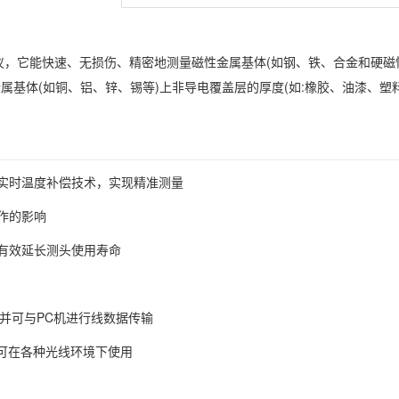
厚仪，它能快速、无损伤、精密地测量磁性金属基体(如钢、铁、合金和硬磁
属基体(如铜、铝、锌、锡等)上非导电覆盖层的厚度(如:橡胶、油漆、塑料
实时温度补偿技术，实现精准测量
作的影响
有效延长测头使用寿命
机，并可与PC机进行线数据传输
，可在各种光线环境下使用