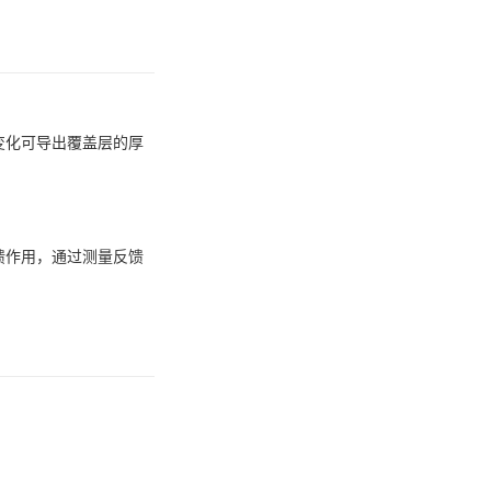
变化可导出覆盖层的厚
馈作用，通过测量反馈