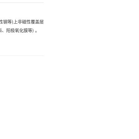
性钢等)上非磁性覆盖层
、阳极氧化膜等) 。