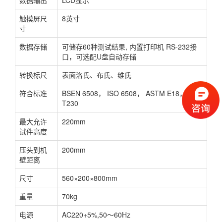
数据输出
LCD显示
触摸屏尺
8英寸
寸
数据存储
可储存60种测试结果, 内置打印机 RS-232接
口，可选配U盘自动存储
转换标尺
表面洛氏、布氏、维氏
符合标准
BSEN 6508， ISO 6508， ASTM E18， GB/
T230
最大允许
220mm
试件高度
压头到机
200mm
壁距离
尺寸
560×200×800mm
重量
70kg
电源
AC220+5%,50～60Hz