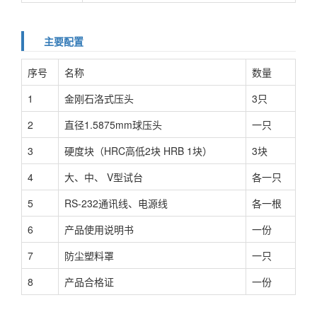
主要配置
序号
名称
数量
1
金刚石洛式压头
3只
2
直径1.5875mm球压头
一只
3
硬度块（HRC高低2块 HRB 1块）
3块
4
大、中、 V型试台
各一只
5
RS-232通讯线、电源线
各一根
6
产品使用说明书
一份
7
防尘塑料罩
一只
8
产品合格证
一份