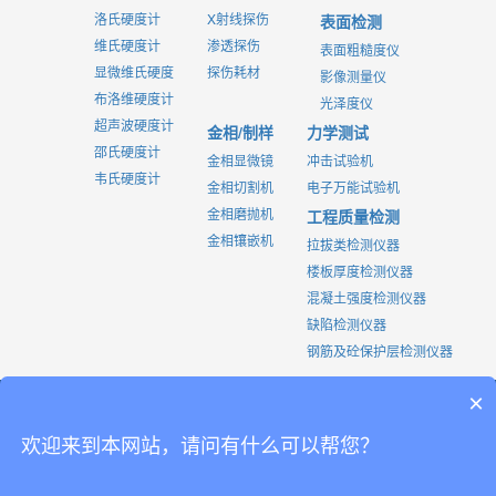
洛氏硬度计
X射线探伤
表面检测
维氏硬度计
渗透探伤
表面粗糙度仪
显微维氏硬度
探伤耗材
影像测量仪
布洛维硬度计
光泽度仪
超声波硬度计
金相/制样
力学测试
邵氏硬度计
金相显微镜
冲击试验机
韦氏硬度计
金相切割机
电子万能试验机
金相磨抛机
工程质量检测
金相镶嵌机
拉拔类检测仪器
楼板厚度检测仪器
混凝土强度检测仪器
缺陷检测仪器
钢筋及砼保护层检测仪器
北京市海淀区丰慧中路7号B516
|
×
北京时代四合科技有限公司, China
|
电话:010-58711213
欢迎来到本网站，请问有什么可以帮您？
无损检测培训中心
|
钢结构协会
|
京ICP备2023026662号-2
|