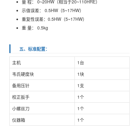
量 程： 0~20HW（相当于20~110HRE）
示值误差： 0.5HW（5~17HW）
重复性误差：0.5HW（5~17HW）
重 量： 0.5kg
五、标准配置：
主机
1台
韦氏硬度块
1块
备用压针
1支
校正扳手
1个
小螺丝刀
1个
仪器箱
1个