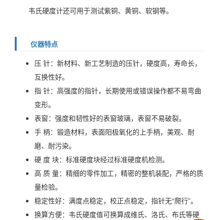
韦氏硬度计还可用于测试紫铜、黄铜、软钢等。
仪器特点
压 针：新材料、新工艺制造的压针，硬度高，寿命长，
互换性好。
指 针：高强度的指针，长期使用或错误操作都不易弯曲
变形。
表窗：强度和韧性好的表窗玻璃，表窗不易破裂。
手 柄：锻造材料，表面阳极氧化的上手柄，美观、耐
磨、耐污染。
硬 度 块：标准硬度块经过标准硬度机检测。
高 质 量：精细的零件加工，精密的整机装配，严格的质
量检验。
稳定性好：满度点稳定，校正点稳定，指针无“爬行”。
换算方便：韦氏硬度值可换算成维氏、洛氏、布氏等硬